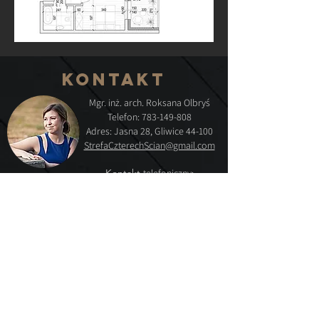
KONTAKT
Mgr. inż. arch. Roks
ana Olbryś
Telefon:
783-149-808
Adres: Jasna 28, Gliwice 44-100
StrefaCzterechScian@gmail.com
Kontakt
telefoniczny:
poniedziałek - piątek
09.00-18.00
Sobota
09.00-16.00
FORMULARZ
KONTAKTOWY
Imię